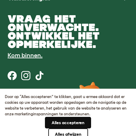
VRAAG HET
ONVERWACHTE.
ONTWIKKEL HET
OPMERKELIJKE.
Kom binnen.
Gebruiksvoorwaarden
Door op “Alles accepteren” te klikken, gaat u ermee akkoord dat er
Cookie & privacybeleid
cookies op uw apparaat worden opgeslagen om de navigatie op de
Cookie Settings
website te verbeteren, het gebruik van de website te analyseren en
Sitemap
onze marketinginspanningen te ondersteunen.
Alles accepteren
BTW-nummer: DE317631106
KvK-nummer: 05028498
Alles afwijzen