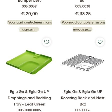
Bumper Left
Bar
005.0039
005.0038
€ 20,00
€ 33,25
Voorraad controleren in ons
Voorraad controleren in ons
magazijn...
magazijn...
Eglu Go & Eglu Go UP
Eglu Go & Eglu Go UP
Droppings and Bedding
Roosting Rack and Nest
Tray - Leaf Green
Box
005.0010.0005
005.0006