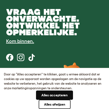
VRAAG HET
ONVERWACHTE.
ONTWIKKEL HET
OPMERKELIJKE.
Kom binnen.
Gebruiksvoorwaarden
Door op “Alles accepteren” te klikken, gaat u ermee akkoord dat er
Cookie & privacybeleid
cookies op uw apparaat worden opgeslagen om de navigatie op de
Cookie Settings
website te verbeteren, het gebruik van de website te analyseren en
Sitemap
onze marketinginspanningen te ondersteunen.
Alles accepteren
BTW-nummer: DE317631106
KvK-nummer: 05028498
Alles afwijzen
© Omlet 2026