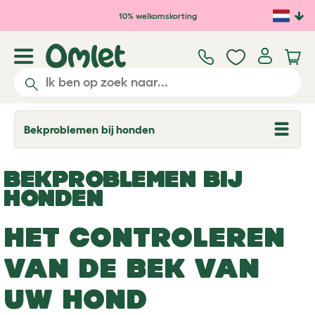
Ga naar de hoofdinhoud
10% welkomskorting
Bekproblemen bij honden
T
o
g
g
BEKPROBLEMEN BIJ
l
e
HONDEN
d
r
o
HET CONTROLEREN
p
d
o
VAN DE BEK VAN
w
n
UW HOND