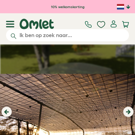
Ga naar de hoofdinhoud
10% welkomskorting
Previous
Ne