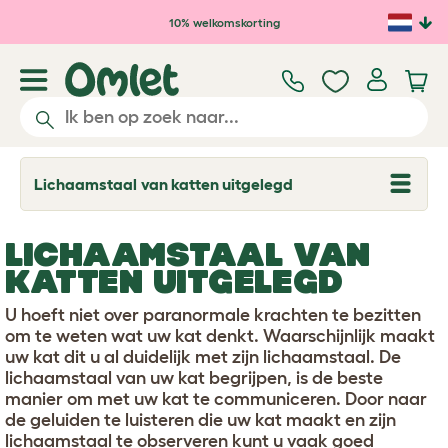
Ga naar de hoofdinhoud
10% welkomskorting
Lichaamstaal van katten uitgelegd
T
o
g
g
LICHAAMSTAAL VAN
l
e
KATTEN UITGELEGD
d
r
U hoeft niet over paranormale krachten te bezitten
o
p
om te weten wat uw kat denkt. Waarschijnlijk maakt
d
uw kat dit u al duidelijk met zijn lichaamstaal. De
o
lichaamstaal van uw kat begrijpen, is de beste
w
manier om met uw kat te communiceren. Door naar
n
de geluiden te luisteren die uw kat maakt en zijn
lichaamstaal te observeren kunt u vaak goed