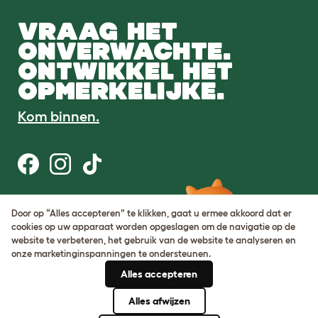
VRAAG HET
ONVERWACHTE.
ONTWIKKEL HET
OPMERKELIJKE.
Kom binnen.
Gebruiksvoorwaarden
Door op “Alles accepteren” te klikken, gaat u ermee akkoord dat er
Cookie & privacybeleid
cookies op uw apparaat worden opgeslagen om de navigatie op de
Cookie Settings
website te verbeteren, het gebruik van de website te analyseren en
Sitemap
onze marketinginspanningen te ondersteunen.
Alles accepteren
BTW-nummer: DE317631106
KvK-nummer: 05028498
Alles afwijzen
© Omlet 2026