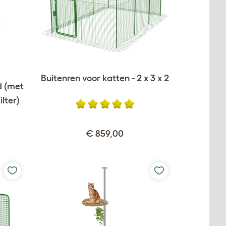
Buitenren voor katten - 2 x 3 x 2
d (met
ilter)
€ 859,00