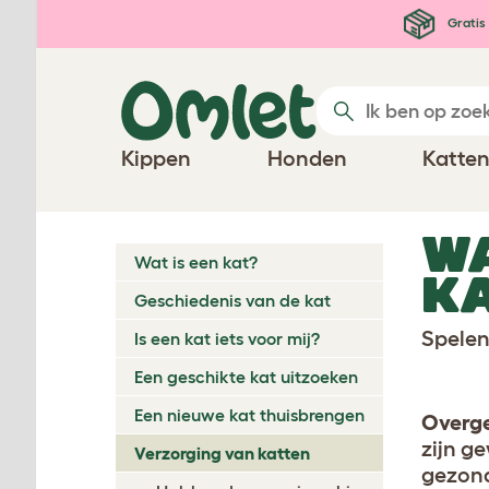
Ga naar de hoofdinhoud
Gratis 
Kippen
Honden
Katte
WA
Wat is een kat?
KA
Geschiedenis van de kat
Spelen
Is een kat iets voor mij?
Een geschikte kat uitzoeken
Een nieuwe kat thuisbrengen
Overg
zijn g
Verzorging van katten
gezond