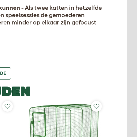
 kunnen
- Als twee katten in hetzelfde
nen speelsessies de gemoederen
eren minder op elkaar zijn gefocust
DE
UDEN