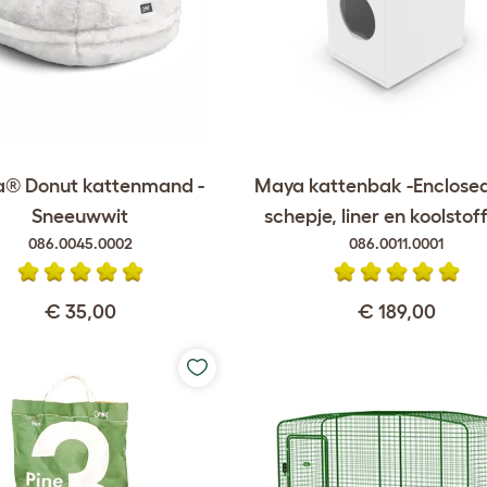
® Donut kattenmand -
Maya kattenbak -Enclose
Sneeuwwit
schepje, liner en koolstoff
086.0045.0002
086.0011.0001
€ 35,00
€ 189,00