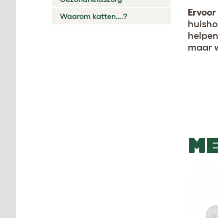
Ervoor
Waarom katten….?
huisho
helpen
maar we
ME