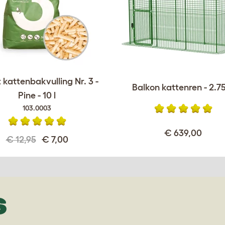
kattenbakvulling Nr. 3 -
Balkon kattenren - 2.
Pine - 10 l
103.0003
€ 639,00
€ 12,95
€ 7,00
S