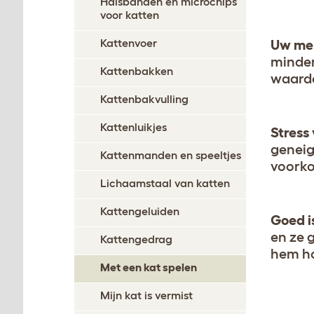
Halsbanden en microchips
voor katten
Kattenvoer
Uw meu
minder
Kattenbakken
waardo
Kattenbakvulling
Kattenluikjes
Stress
geneig
Kattenmanden en speeltjes
voorko
Lichaamstaal van katten
Kattengeluiden
Goed i
en ze 
Kattengedrag
hem ho
Met een kat spelen
Mijn kat is vermist