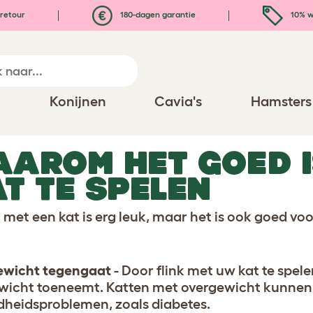
retour
180-dagen garantie
10% w
n
Konijnen
Cavia's
Hamsters
AROM HET GOED I
T TE SPELEN
 met een kat is erg leuk, maar het is ook goed vo
ewicht tegengaat
- Door flink met uw kat te spel
ewicht toeneemt. Katten met overgewicht kunnen la
heidsproblemen, zoals diabetes.