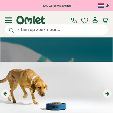
Ga naar de hoofdinhoud
10% welkomskorting
Previous
Ne