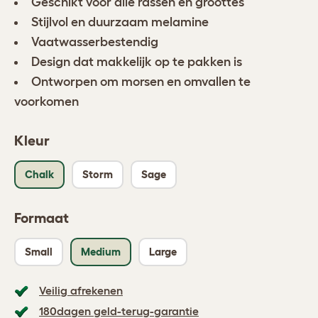
Geschikt voor alle rassen en groottes
Stijlvol en duurzaam melamine
Vaatwasserbestendig
Design dat makkelijk op te pakken is
Ontworpen om morsen en omvallen te
voorkomen
Kleur
Chalk
Storm
Sage
Formaat
Small
Medium
Large
Veilig afrekenen
180dagen geld-terug-garantie