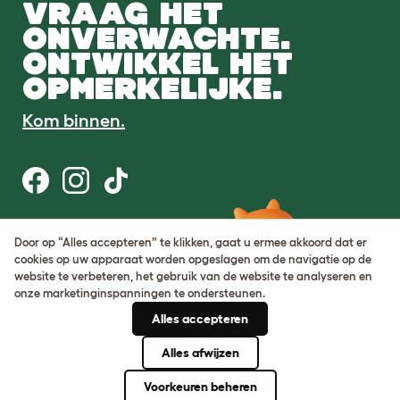
VRAAG HET
ONVERWACHTE.
ONTWIKKEL HET
OPMERKELIJKE.
Kom binnen.
Gebruiksvoorwaarden
Door op “Alles accepteren” te klikken, gaat u ermee akkoord dat er
Cookie & privacybeleid
cookies op uw apparaat worden opgeslagen om de navigatie op de
Cookie Settings
website te verbeteren, het gebruik van de website te analyseren en
Sitemap
onze marketinginspanningen te ondersteunen.
Alles accepteren
BTW-nummer: DE317631106
KvK-nummer: 05028498
Alles afwijzen
© Omlet 2026
Voorkeuren beheren