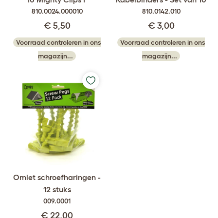
810.0024.000010
810.0142.010
€ 5,50
€ 3,00
Voorraad controleren in ons
Voorraad controleren in ons
magazijn...
magazijn...
Omlet schroefharingen -
12 stuks
009.0001
€ 22,00