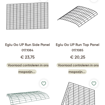
Eglu Go UP Run Side Panel
Eglu Go UP Run Top Panel
017.1084
017.1085
€ 23,75
€ 20,25
Voorraad controleren in ons
Voorraad controleren in ons
magazijn...
magazijn...