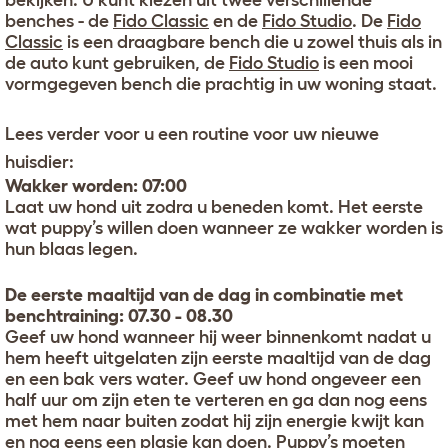
bekijken. U kunt kiezen uit twee verschillende
benches - de
Fido Classic
en de
Fido Studio
. De
Fido
Classic
is een draagbare bench die u zowel thuis als in
de auto kunt gebruiken, de
Fido Studio
is een mooi
vormgegeven bench die prachtig in uw woning staat.
Lees verder voor u een routine voor uw nieuwe
huisdier:
Wakker worden: 07:00
Laat uw hond uit zodra u beneden komt. Het eerste
wat puppy’s willen doen wanneer ze wakker worden is
hun blaas legen.
De eerste maaltijd van de dag in combinatie met
benchtraining: 07.30 - 08.30
Geef uw hond wanneer hij weer binnenkomt nadat u
hem heeft uitgelaten zijn eerste maaltijd van de dag
en een bak vers water. Geef uw hond ongeveer een
half uur om zijn eten te verteren en ga dan nog eens
met hem naar buiten zodat hij zijn energie kwijt kan
en nog eens een plasje kan doen. Puppy’s moeten