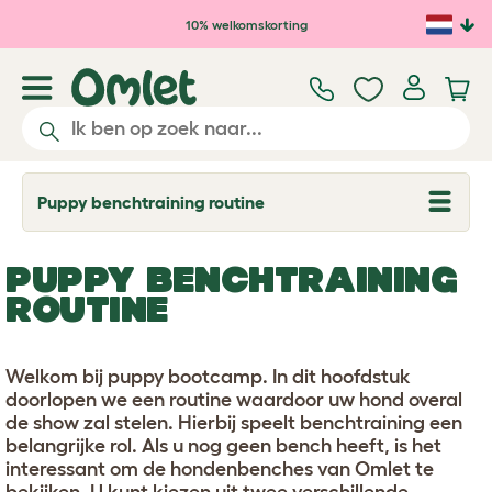
Ga naar de hoofdinhoud
10% welkomskorting
Puppy benchtraining routine
T
o
g
g
PUPPY BENCHTRAINING
l
e
ROUTINE
d
r
o
p
Welkom bij puppy bootcamp. In dit hoofdstuk
d
doorlopen we een routine waardoor uw hond overal
o
w
de show zal stelen. Hierbij speelt benchtraining een
n
belangrijke rol. Als u nog geen bench heeft, is het
interessant om de hondenbenches van Omlet te