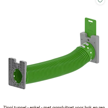
Zippi tunnel - enkel - met aansluitset voor hok en ren