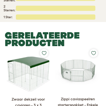
Sterren:
2
Sterren:
1 Ster:
GERELATEERDE
PRODUCTEN
Zippi caviaspeelren
Zwaar dekzeil voor
starterspakket - Enkele
caviaren - 3 x 3