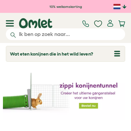
Ga naar de hoofdinhoud
10% welkomskorting
Wat eten konijnen die in het wild leven?
T
o
g
g
l
e
d
r
o
p
d
o
w
n