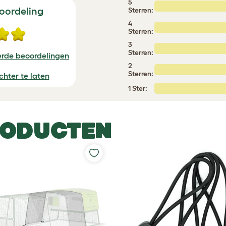
5
oordeling
Sterren:
4
Sterren:
3
Sterren:
erde beoordelingen
2
Sterren:
chter te laten
1 Ster:
RODUCTEN