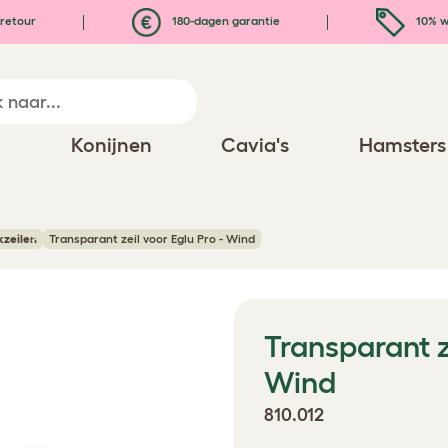
retour
180-dagen garantie
10% w
n
Konijnen
Cavia's
Hamsters
kzeilen
Transparant zeil voor Eglu Pro - Wind
Transparant ze
Wind
810.012