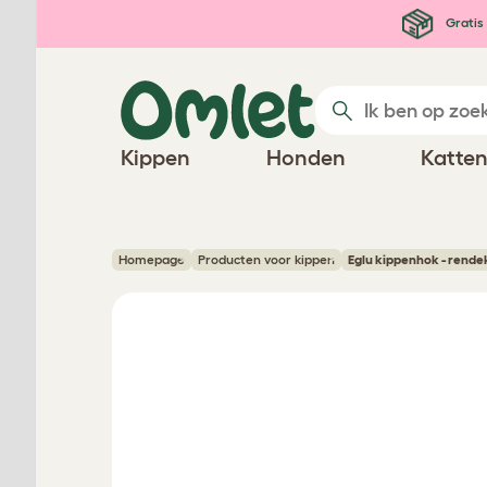
Ga naar de hoofdinhoud
Gratis 
Kippen
Honden
Katte
Homepage
Producten voor kippen
Eglu kippenhok - rende