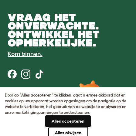
VRAAG HET
ONVERWACHTE.
ONTWIKKEL HET
OPMERKELIJKE.
Kom binnen.
Gebruiksvoorwaarden
Door op “Alles accepteren” te klikken, gaat u ermee akkoord dat er
Cookie & privacybeleid
cookies op uw apparaat worden opgeslagen om de navigatie op de
Cookie Settings
website te verbeteren, het gebruik van de website te analyseren en
Sitemap
onze marketinginspanningen te ondersteunen.
Alles accepteren
BTW-nummer: DE317631106
KvK-nummer: 05028498
Alles afwijzen