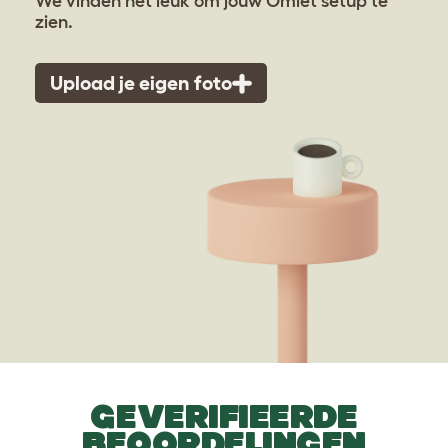
We vinden het leuk om jouw Omlet setup te
zien.
Upload je eigen foto
GEVERIFIEERDE
BEOORDELINGEN