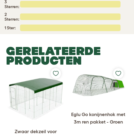
3
Sterren:
2
Sterren:
1 Ster:
GERELATEERDE
PRODUCTEN
Eglu Go konijnenhok met
3m ren pakket - Groen
Zwaar dekzeil voor