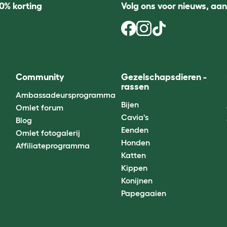
0% korting
Volg ons voor nieuws, aa
Community
Gezelschapsdieren -
rassen
Ambassadeursprogramma
Bijen
Omlet forum
Cavia's
Blog
Eenden
Omlet fotogalerij
Honden
Affiliateprogramma
Katten
Kippen
Konijnen
Papegaaien