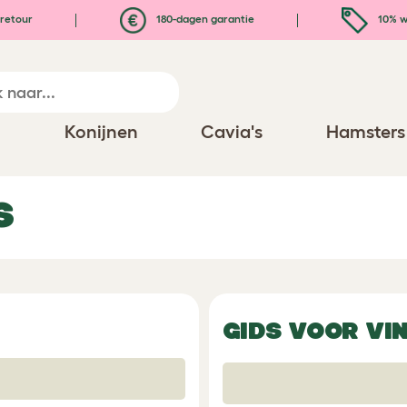
retour
180-dagen garantie
10% w
n
Konijnen
Cavia's
Hamsters
s
GIDS VOOR VI