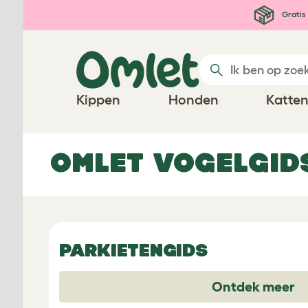
Ga naar de hoofdinhoud
Gratis 
Kippen
Honden
Katte
Omlet vogelgid
PARKIETENGIDS
Ontdek meer