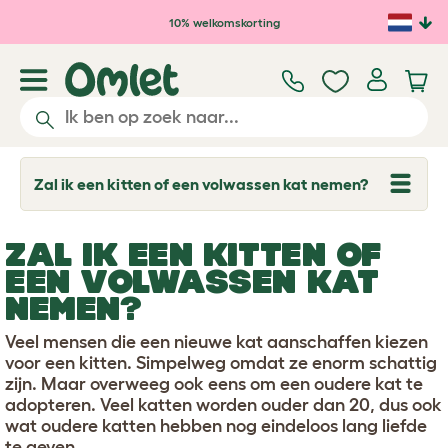
Ga naar de hoofdinhoud
10% welkomskorting
Zal ik een kitten of een volwassen kat nemen?
T
o
g
g
ZAL IK EEN KITTEN OF
l
e
EEN VOLWASSEN KAT
d
NEMEN?
r
o
p
Veel mensen die een nieuwe kat aanschaffen kiezen
d
voor een kitten. Simpelweg omdat ze enorm schattig
o
w
zijn. Maar overweeg ook eens om een oudere kat te
n
adopteren. Veel katten worden ouder dan 20, dus ook
wat oudere katten hebben nog eindeloos lang liefde
te geven.