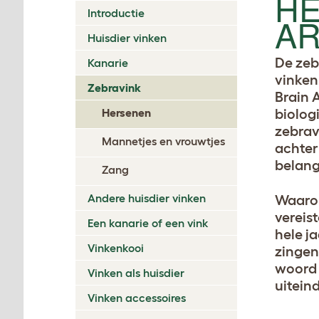
HE
Introductie
AR
Huisdier vinken
De zeb
Kanarie
vinken
Zebravink
Brain 
Hersenen
biolog
zebrav
Mannetjes en vrouwtjes
achter
belang
Zang
Andere huisdier vinken
Waarom
vereis
Een kanarie of een vink
hele j
Vinkenkooi
zingen
woord 
Vinken als huisdier
uitein
Vinken accessoires