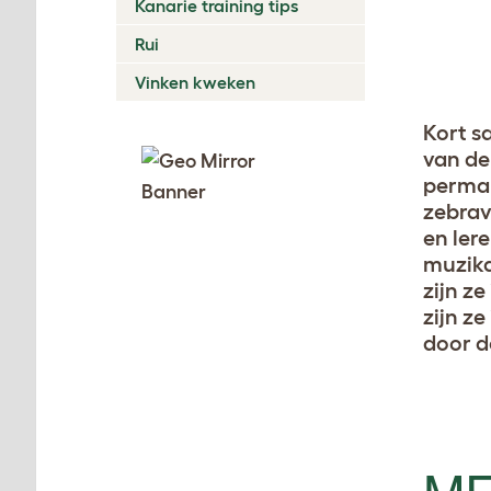
Kanarie training tips
Rui
Vinken kweken
Kort s
van de
perman
zebrav
en ler
muzika
zijn z
zijn z
door d
ME