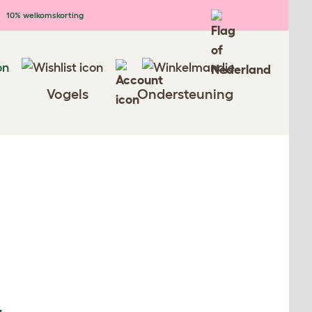
10% welkomskorting
Vogels
Ondersteuning