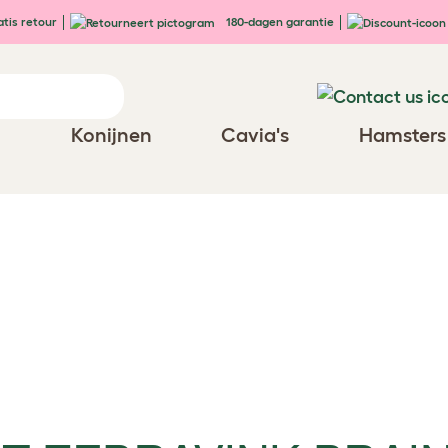
tis retour
180-dagen garantie
n
Konijnen
Cavia's
Hamsters