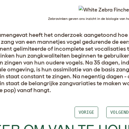
Zebravinken geven ons inzicht in de biologie van 
amengevat heeft het onderzoek aangetoond hoe 
 zang van een mannetjes vogel gedurende de eers
ent gelimiteerde of incomplete set vocalisaties to
inken hun zangkwaliteiten beginnen te gebruiken 
en zingen van hun oudere vogels. Na 35 dagen, indi
le omgeving, is hun assimilatie van de basis zan
e in staat constant te zingen. Na negentig dagen - 
e in staat de belangrijke zangvariaties te maken 
e pop) vanaf hangt.
VORIGE
VOLGEND
ER OM VAN TE HO