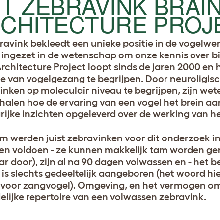
T ZEBRAVINK BRAI
CHITECTURE PROJ
ravink bekleedt een unieke positie in de vogelwerel
 ingezet in de wetenschap om onze kennis over bi
Architecture Project loopt sinds de jaren 2000 en
ie van vogelgezang te begrijpen. Door neuroligi
inken op moleculair niveau te begrijpen, zijn we
halen hoe de ervaring van een vogel het brein aan
rijke inzichten opgeleverd over de werking van he
 werden juist zebravinken voor dit onderzoek ing
ten voldoen - ze kunnen makkelijk tam worden ge
aar door), zijn al na 90 dagen volwassen en - het 
 is slechts gedeeltelijk aangeboren (het woord hie
voor zangvogel). Omgeving, en het vermogen om t
delijke repertoire van een volwassen zebravink.