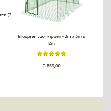
ren (2
Inloopren voor kippen - 2m x 3m x
2m
€ 859,00