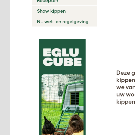
Recepten
Show kippen
NL wet- en regelgeving
Deze g
kippen
we van
uw woo
kippe