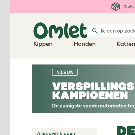
Ga naar de hoofdinhoud
Gratis 
Kippen
Honden
Katte
DE
Alles over kippen