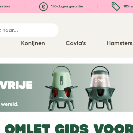
retour
180-dagen garantie
10% w
n
Konijnen
Cavia's
Hamsters
 OMLET GIDS VOO