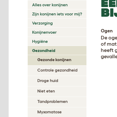
EE
Alles over konijnen
BI
Zijn konijnen iets voor mij?
Verzorging
Ogen
Konijnenvoer
De oge
Hygiëne
of math
heeft 
Gezondheid
gevall
Gezonde konijnen
Controle gezondheid
Droge huid
Niet eten
Tandproblemen
Myxomatose