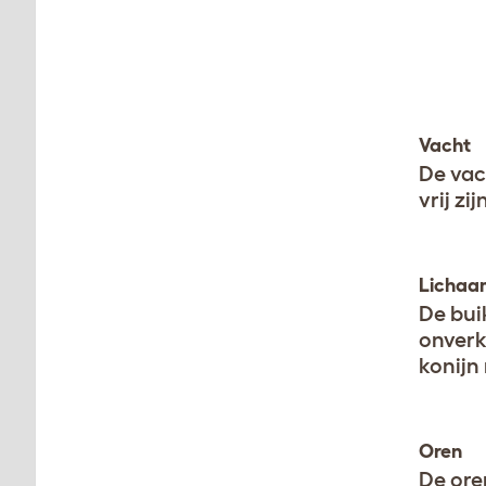
Vacht
De vac
vrij zi
Lichaa
De bui
onverk
konijn 
Oren
De ore