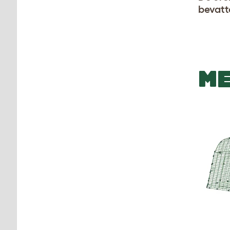
bevatt
ME