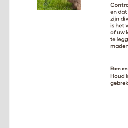
Control
en dat 
zijn d
is het
of uw 
te leg
madenz
Eten en
Houd i
gebrek