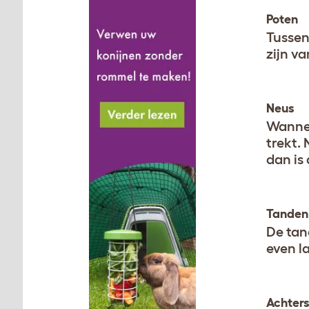
Poten
Tussen
zijn v
Neus
Wannee
trekt. 
dan is 
Tanden
De tan
even l
Achter