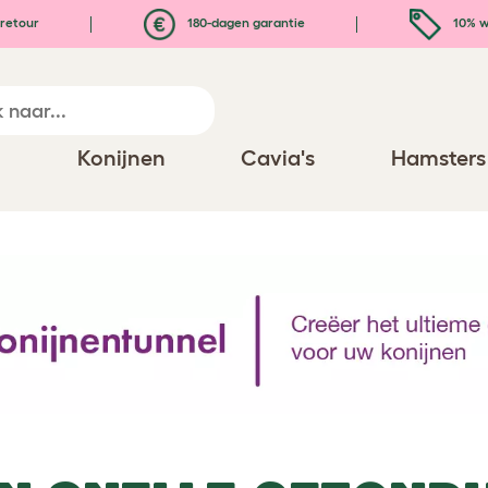
retour
180-dagen garantie
10% w
n
Konijnen
Cavia's
Hamsters