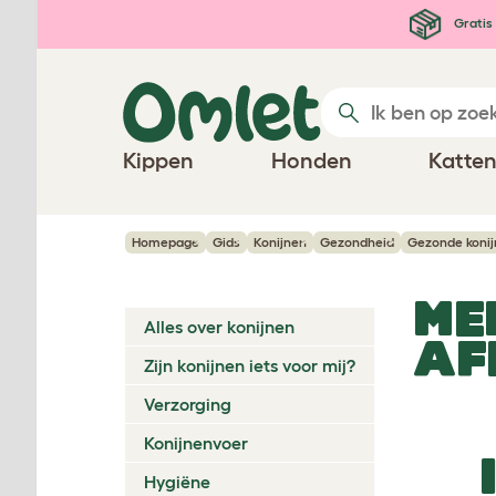
Ga naar de hoofdinhoud
Gratis 
Kippen
Honden
Katte
Homepage
Gids
Konijnen
Gezondheid
Gezonde koni
ME
Alles over konijnen
AF
Zijn konijnen iets voor mij?
Verzorging
Konijnenvoer
Hygiëne