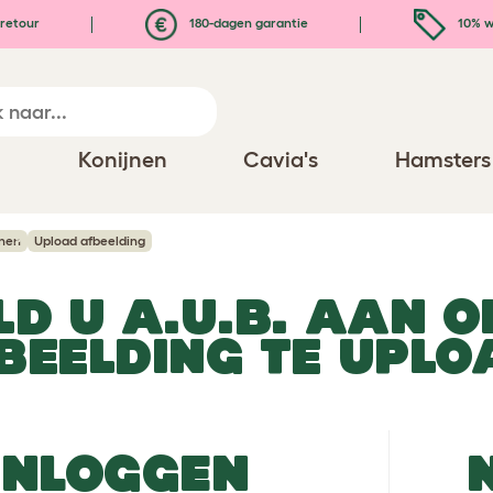
retour
180-dagen garantie
10% w
n
Konijnen
Cavia's
Hamsters
jnen
Upload afbeelding
LD U A.U.B. AAN O
BEELDING TE UPLO
INLOGGEN