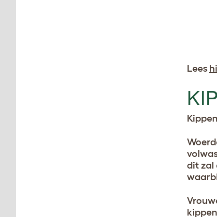
Lees
h
KI
Kippen
Woerde
volwas
dit za
waarbi
Vrouwe
kippen