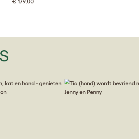
€ 179,00
'S