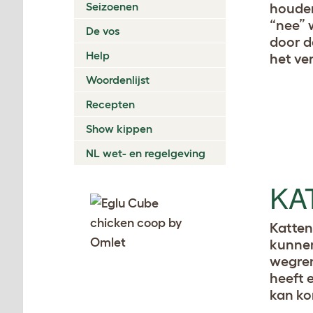
Seizoenen
houden
“nee” 
De vos
door d
Help
het ver
Woordenlijst
Recepten
Show kippen
NL wet- en regelgeving
KA
Katten
kunnen
wegren
heeft 
kan k