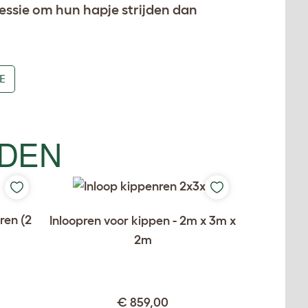
essie om hun hapje strijden dan
E
UDEN
ren (2
Inloopren voor kippen - 2m x 3m x
2m
€ 859,00