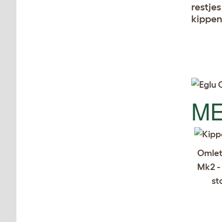
restje
kippen
ME
Omlet
Mk2 - 
st