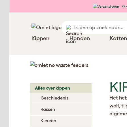
Ga naar de hoofdinhoud
Gra
Kippen
Honden
Katte
KI
Alles over kippen
Het heb
Geschiedenis
wolf, t
Rassen
algeme
Kleuren