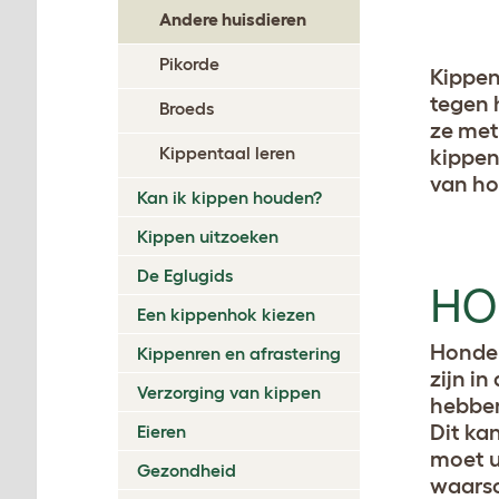
Andere huisdieren
Pikorde
Kippen
tegen 
Broeds
ze met
Kippentaal leren
kippen
van ho
Kan ik kippen houden?
Kippen uitzoeken
De Eglugids
HO
Een kippenhok kiezen
Honden
Kippenren en afrastering
zijn i
Verzorging van kippen
hebben
Dit ka
Eieren
moet u
Gezondheid
waarsc