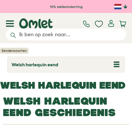
Ga naar de hoofdinhoud
10% welkomskorting
Eendensoorten
Welsh harlequin eend
T
o
g
g
WELSH HARLEQUIN EEND
l
e
d
WELSH HARLEQUIN
r
o
p
EEND GESCHIEDENIS
d
o
w
n