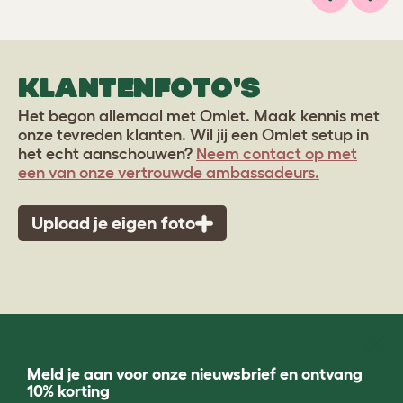
Previous
Volg
KLANTENFOTO'S
Het begon allemaal met Omlet. Maak kennis met
onze tevreden klanten. Wil jij een Omlet setup in
het echt aanschouwen?
Neem contact op met
een van onze vertrouwde ambassadeurs.
Upload je eigen foto
Meld je aan voor onze nieuwsbrief en ontvang
10% korting