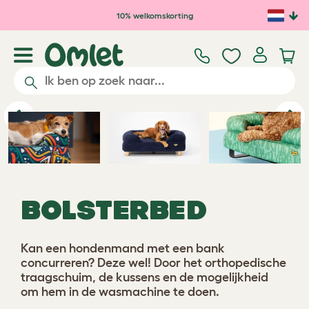
Ga naar de hoofdinhoud
10% welkomskorting
Previous
Ne
BOLSTERBED
Kan een hondenmand met een bank
concurreren? Deze wel! Door het orthopedische
traagschuim, de kussens en de mogelijkheid
om hem in de wasmachine te doen.