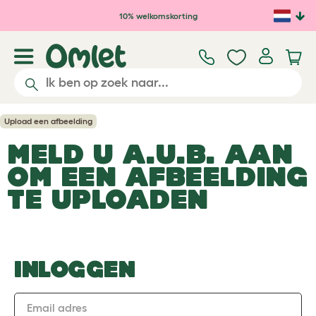
Ga naar de hoofdinhoud
10% welkomskorting
Upload een afbeelding
MELD U A.U.B. AAN
OM EEN AFBEELDING
TE UPLOADEN
INLOGGEN
Email adres