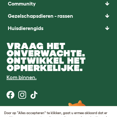
Community
Gezelschapsdieren - rassen
Huisdierengids
VRAAG HET
ONVERWACHTE.
ONTWIKKEL HET
OPMERKELIJKE.
Kom binnen.
Gebruiksvoorwaarden
Door op “Alles accepteren” te klikken, gaat u ermee akkoord dat er
Cookie & privacybeleid