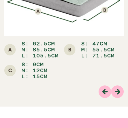
S: 62.5CM
S: 47CM
A
B
M: 85.5CM
M: 55.5CM
L: 105.5CM
L: 71.5CM
S: 9CM
C
M: 12CM
L: 15CM
Previous
Volg