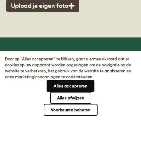
Upload je eigen foto
Meld je aan voor onze nieuwsbrief en ontvang
Door op “Alles accepteren” te klikken, gaat u ermee akkoord dat er
10% korting
cookies op uw apparaat worden opgeslagen om de navigatie op de
website te verbeteren, het gebruik van de website te analyseren en
onze marketinginspanningen te ondersteunen.
AANMELDEN
Alles accepteren
Alles afwijzen
Over ons
Voorkeuren beheren
Hulp nodig?
Community