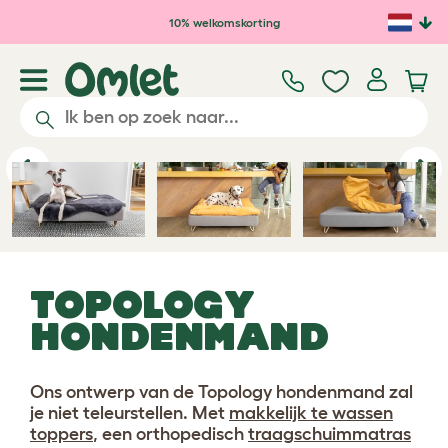
Ga naar de hoofdinhoud
10% welkomskorting
Video afspelen
Previous
Ne
TOPOLOGY
HONDENMAND
Ons ontwerp van de Topology hondenmand zal
je niet teleurstellen. Met
makkelijk te wassen
toppers
, een orthopedisch
traagschuimmatras