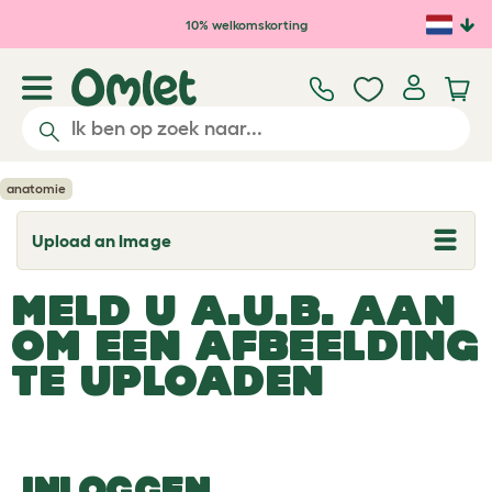
Ga naar de hoofdinhoud
10% welkomskorting
anatomie
Upload an Image
T
o
g
MELD U A.U.B. AAN
g
l
OM EEN AFBEELDING
e
d
TE UPLOADEN
r
o
p
d
o
w
n
INLOGGEN