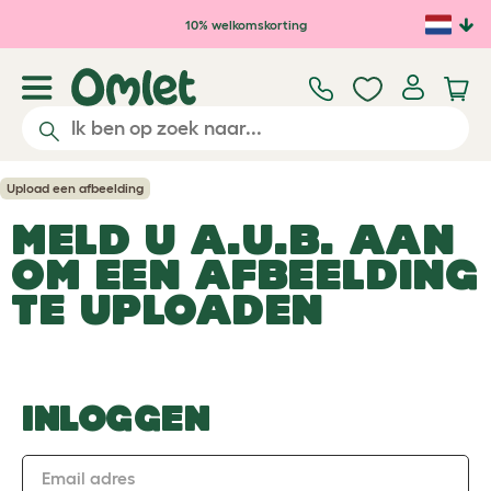
Ga naar de hoofdinhoud
10% welkomskorting
Upload een afbeelding
MELD U A.U.B. AAN
OM EEN AFBEELDING
TE UPLOADEN
INLOGGEN
Email adres