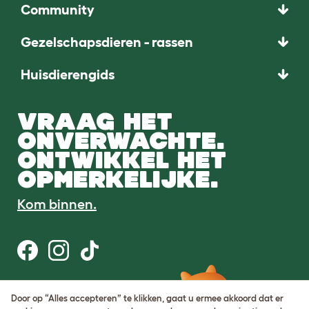
Community
Gezelschapsdieren - rassen
Huisdierengids
VRAAG HET
ONVERWACHTE.
ONTWIKKEL HET
OPMERKELIJKE.
Kom binnen.
Gebruiksvoorwaarden
Door op “Alles accepteren” te klikken, gaat u ermee akkoord dat er
Cookie & privacybeleid