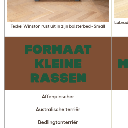
Labrad
Teckel Winston rust uit in zijn bolsterbed - Small
FORMAAT
KLEINE
M
RASSEN
Affenpinscher
Australische terriër
Bedlingtonterriër