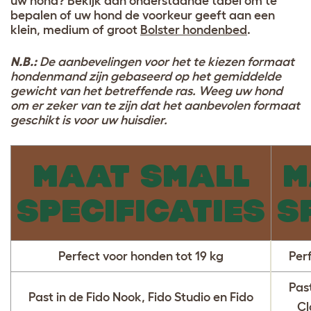
uw hond? Bekijk dan onderstaande tabel om te
bepalen of uw hond de voorkeur geeft aan een
klein, medium of groot
Bolster hondenbed
.
N.B.:
De aanbevelingen voor het te kiezen formaat
hondenmand zijn gebaseerd op het gemiddelde
gewicht van het betreffende ras. Weeg uw hond
om er zeker van te zijn dat het aanbevolen formaat
geschikt is voor uw huisdier.
MAAT SMALL
M
SPECIFICATIES
S
Perfect voor honden tot 19 kg
Perf
Past
Past in de Fido Nook, Fido Studio en Fido
Cl