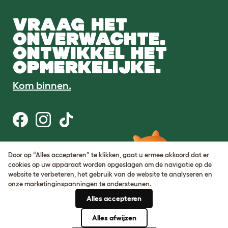
VRAAG HET
ONVERWACHTE.
ONTWIKKEL HET
OPMERKELIJKE.
Kom binnen.
Gebruiksvoorwaarden
Door op “Alles accepteren” te klikken, gaat u ermee akkoord dat er
Cookie & privacybeleid
cookies op uw apparaat worden opgeslagen om de navigatie op de
Cookie Settings
website te verbeteren, het gebruik van de website te analyseren en
Sitemap
onze marketinginspanningen te ondersteunen.
Alles accepteren
BTW-nummer: DE317631106
KvK-nummer: 05028498
Alles afwijzen
© Omlet 2026