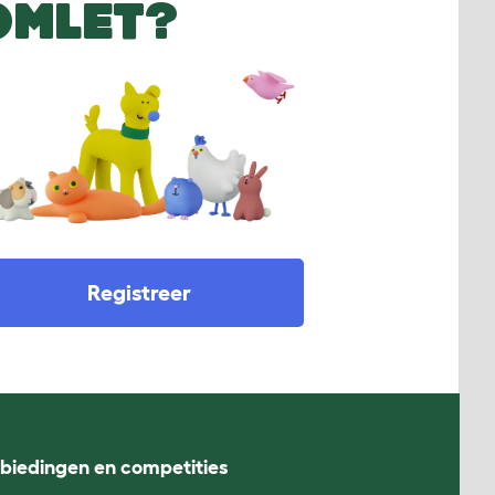
OMLET?
Registreer
nbiedingen en competities