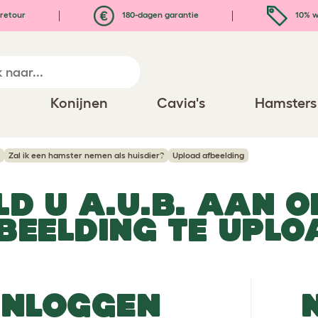
retour
180-dagen garantie
10% w
n
Konijnen
Cavia's
Hamsters
Zal ik een hamster nemen als huisdier?
Upload afbeelding
LD U A.U.B. AAN O
BEELDING TE UPLO
INLOGGEN