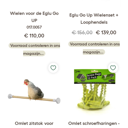
Wielen voor de Eglu Go
Eglu Go Up Wielenset +
UP
Loophendels
017.0057
€ 156,00
€ 139,00
€ 110,00
Voorraad controleren in ons
Voorraad controleren in ons
magazijn...
magazijn...
Omlet zitstok voor
Omlet schroefharingen -