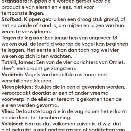
Standaard:
Kippen die worden gefokt voor de
productie van eieren en vlees, niet voor
tentoonstellingen.
Stofbad:
Kippen gebruiken een droog stuk grond, of
het nu aarde of zand is, om mijten en luizen van hun
veren te verwijderen.
Tegen de leg aan:
Een jonge hen van ongeveer 18
weken oud, de leeftijd waarop de vogel kan beginnen
te leggen. Het eerste ei kan dan toch nog wel vier
weken op zich laten wachten.
Tuthill, James:
Een van de vier oprichters van Omlet.
Heeft een prachtige zangstem.
Variëteit:
Vogels van hetzelfde ras maar met
verschillende kleuren.
Vleesplekjes:
Stukjes die in een ei gevonden worden,
veroorzaakt doordat er een of ander vreemd
voorwerp in de eileider terecht is gekomen toen de
eieren werden gevormd.
Vlies:
De laatste laag die in de vagina om het ei komt
en die dient ter bescherming.
Volbloed:
Een ras dat volkomen zuiver is, d.w.z. dat
niet gekruist is met andere rassen of variëteiten van