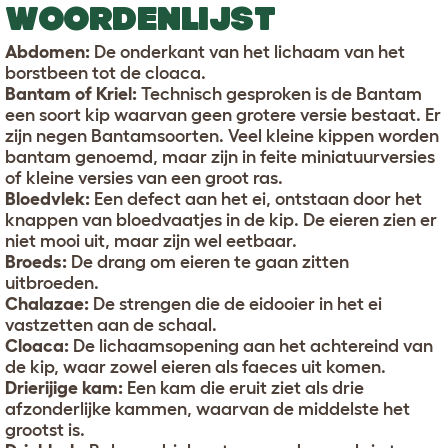
WOORDENLIJST
Abdomen:
De onderkant van het lichaam van het
borstbeen tot de cloaca.
Bantam of Kriel:
Technisch gesproken is de Bantam
een soort kip waarvan geen grotere versie bestaat. Er
zijn negen Bantamsoorten. Veel kleine kippen worden
bantam genoemd, maar zijn in feite miniatuurversies
of kleine versies van een groot ras.
Bloedvlek:
Een defect aan het ei, ontstaan door het
knappen van bloedvaatjes in de kip. De eieren zien er
niet mooi uit, maar zijn wel eetbaar.
Broeds:
De drang om eieren te gaan zitten
uitbroeden.
Chalazae:
De strengen die de eidooier in het ei
vastzetten aan de schaal.
Cloaca:
De lichaamsopening aan het achtereind van
de kip, waar zowel eieren als faeces uit komen.
Drierijige kam:
Een kam die eruit ziet als drie
afzonderlijke kammen, waarvan de middelste het
grootst is.