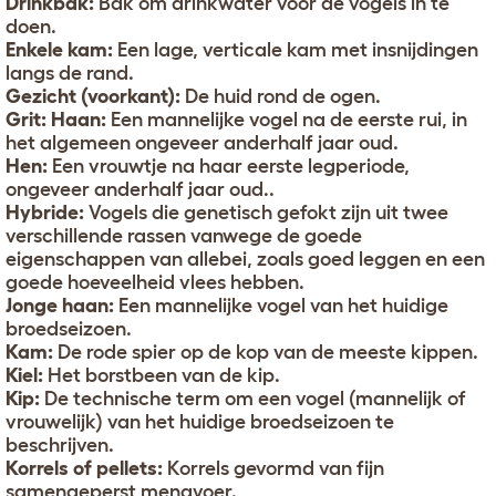
Drinkbak:
Bak om drinkwater voor de vogels in te
doen.
Enkele kam:
Een lage, verticale kam met insnijdingen
langs de rand.
Gezicht (voorkant):
De huid rond de ogen.
Grit:
Haan:
Een mannelijke vogel na de eerste rui, in
het algemeen ongeveer anderhalf jaar oud.
Hen:
Een vrouwtje na haar eerste legperiode,
ongeveer anderhalf jaar oud..
Hybride:
Vogels die genetisch gefokt zijn uit twee
verschillende rassen vanwege de goede
eigenschappen van allebei, zoals goed leggen en een
goede hoeveelheid vlees hebben.
Jonge haan:
Een mannelijke vogel van het huidige
broedseizoen.
Kam:
De rode spier op de kop van de meeste kippen.
Kiel:
Het borstbeen van de kip.
Kip:
De technische term om een vogel (mannelijk of
vrouwelijk) van het huidige broedseizoen te
beschrijven.
Korrels of pellets:
Korrels gevormd van fijn
samengeperst mengvoer.