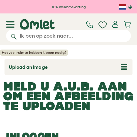
Ga naar de hoofdinhoud
10% welkomskorting
Hoeveel ruimte hebben kippen nodig?
Upload an Image
T
o
g
MELD U A.U.B. AAN
g
l
OM EEN AFBEELDING
e
d
TE UPLOADEN
r
o
p
d
o
w
n
INLOGGEN