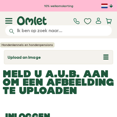
Ga naar de hoofdinhoud
10% welkomskorting
Hondenkennels en hondenpensions
Upload an Image
T
o
g
MELD U A.U.B. AAN
g
l
OM EEN AFBEELDING
e
d
TE UPLOADEN
r
o
p
d
o
w
n
INLOGGEN