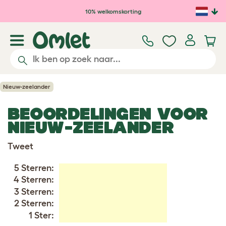
Ga naar de hoofdinhoud
10% welkomskorting
Nieuw-zeelander
BEOORDELINGEN VOOR
NIEUW-ZEELANDER
Tweet
5 Sterren:
4 Sterren:
3 Sterren:
2 Sterren:
1 Ster: